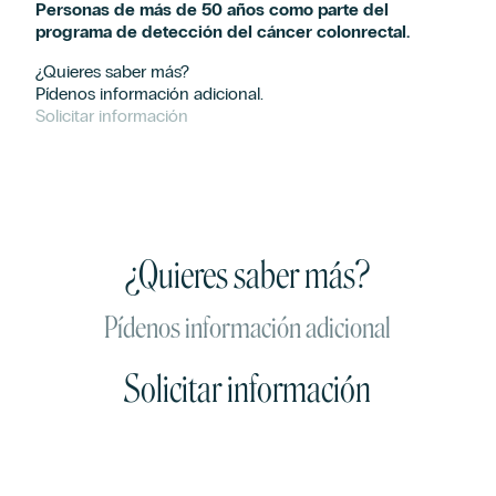
Afirmo que he leído y acepto los términos en materia de protección de
Personas de más de 50 años como parte del
datos de la Cláusula informativa de contacto.
*
programa de detección del cáncer colonrectal.
Acepto el envío de acciones y comunicaciones comerciales, incluido por
medios electrónicos, y la elaboración de perfiles con las finalidades
¿Quieres saber más?
expresadas de Hospiten cuya composición puedes ser consultada en el
Pídenos información adicional.
Aviso Legal.
Solicitar información
¿Quieres saber más?
Pídenos información adicional
Solicitar información