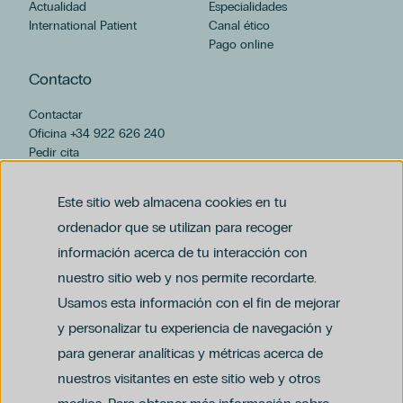
Actualidad
Especialidades
International Patient
Canal ético
Pago online
Contacto
Contactar
Oficina +34 922 626 240
Pedir cita
hospiten@hospiten.com
Este sitio web almacena cookies en tu
ordenador que se utilizan para recoger
información acerca de tu interacción con
nuestro sitio web y nos permite recordarte.
Usamos esta información con el fin de mejorar
y personalizar tu experiencia de navegación y
para generar analíticas y métricas acerca de
Aviso legal
nuestros visitantes en este sitio web y otros
Política de privacidad y protección de datos
Política del canal ético (PDF)
Uso de cookies