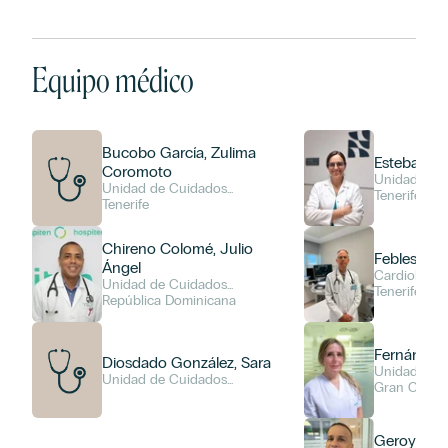
Equipo médico
Bucobo García, Zulima
Esteban Ga
Coromoto
Unidad de 
Unidad de Cuidados
Intensivos (
Tenerife
Intensivos (UCI)
Tenerife
Chireno Colomé, Julio
Febles Pal
Ángel
Cardiología
Unidad de Cuidados
Cuidados In
Tenerife
Intensivos (UCI), Medicina
República Dominicana
Interna
Fernández 
Diosdado González, Sara
Unidad de 
Unidad de Cuidados
Intensivos (
Gran Canar
Intensivos (UCI)
Geroy Góm