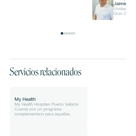
Jaime
Unidad de 
Intensivos (
Gran Canar
Servicios relacionados
My Health
My Health Hospiten Puerto Vallarta
Cuenta con un programa
complementario para aquellas
personas extranjeras que vienen al
destino a pasar una larga
temporada, y perfilan en edad de 50
años a más....