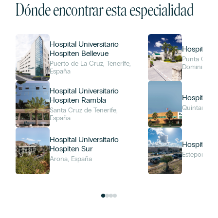
Dónde encontrar esta especialidad
Hospital Universitario
Hospiten 
Hospiten Bellevue
Punta Cana,
Puerto de La Cruz, Tenerife,
Dominicana
España
Hospital Universitario
Hospiten 
Hospiten Rambla
Quintana Ro
Santa Cruz de Tenerife,
España
Hospital Universitario
Hospiten 
Hospiten Sur
Estepona, E
Arona, España