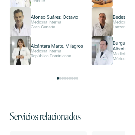
Tenerife
Afonso Suárez, Octavio
Bedeschi, 
Medicina Interna
Medicina In
Gran Canaria
Lanzarote
Burgueño 
Alcántara Marte, Milagros
Alberto
Medicina Interna
Medicina In
República Dominicana
México
Servicios relacionados