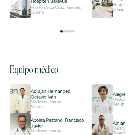
Hospiten Bellevue
Punta Cana,
Puerto de La Cruz, Tenerife,
Dominicana
España
Equipo médico
Abraján Hernández,
Alegre, Ur
Octavio Iván
Medicina In
Medicina Interna
República D
México
Acosta Pestano, Francisco
Amiano Gir
Javier
Medicina In
Medicina Interna
Tenerife