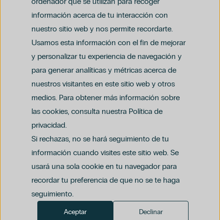
ordenador que se utilizan para recoger
información acerca de tu interacción con
nuestro sitio web y nos permite recordarte.
Usamos esta información con el fin de mejorar
y personalizar tu experiencia de navegación y
para generar analíticas y métricas acerca de
Aviso legal
nuestros visitantes en este sitio web y otros
Política de privacidad y protección de datos
Política del canal ético (PDF)
Uso de cookies
medios. Para obtener más información sobre
Política de compliance penal (PDF)
las cookies, consulta nuestra Política de
privacidad.
Si rechazas, no se hará seguimiento de tu
información cuando visites este sitio web. Se
usará una sola cookie en tu navegador para
recordar tu preferencia de que no se te haga
seguimiento.
Aceptar
Declinar