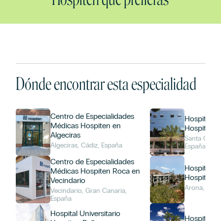
Dónde encontrar esta especialidad
Centro de Especialidades
Hospital Un
Médicas Hospiten en
Hospiten 
Algeciras
Santa Cruz d
Algeciras, Cádiz, España
España
Centro de Especialidades
Hospital Un
Médicas Hospiten Roca en
Hospiten S
Vecindario
Arona, Espa
Vecindario, Gran Canaria,
España
Hospital Universitario
Hospiten 