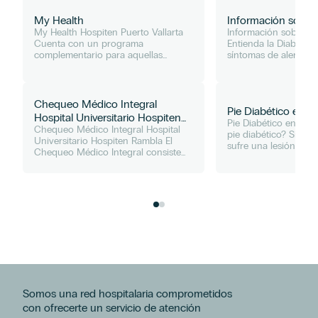
My Health
Información sobre 
My Health Hospiten Puerto Vallarta
Información sobre la
Cuenta con un programa
Entienda la Diabetes:
complementario para aquellas
síntomas de alerta de
personas extranjeras que vienen al
síntomas de alerta de
destino a pasar una larga
diabetes*:Necesidad 
temporada, y perfilan en edad de 50
frecuentemente.Sed
años a más....
excesiva.Apetito...
Chequeo Médico Integral
Pie Diabético en H
Hospital Universitario Hospiten
Pie Diabético en Hos
Chequeo Médico Integral Hospital
Rambla
pie diabético? Si Ud.
Universitario Hospiten Rambla El
sufre una lesión en el
Chequeo Médico Integral consiste
Pie Diabético. ¿Afect
en una serie de consultas médicas
diabéticos esta enfe
con diversos especialistas y en
Aproximadamente el 1
pruebas diagnósticas adaptadas en...
Somos una red hospitalaria comprometidos
con ofrecerte un servicio de atención