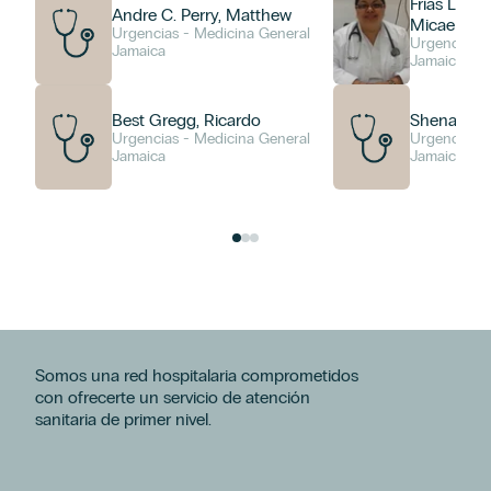
Frias Leon
Andre C. Perry, Matthew
Micaela Ma
Urgencias - Medicina General
Urgencias -
Jamaica
Jamaica
Best Gregg, Ricardo
Shenae Jar
Urgencias - Medicina General
Urgencias -
Jamaica
Jamaica
Somos una red hospitalaria comprometidos
con ofrecerte un servicio de atención
sanitaria de primer nivel.