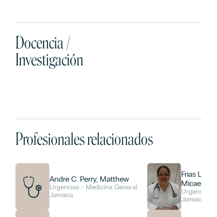
Docencia /
Investigación
Profesionales relacionados
Frias Leon
Andre C. Perry, Matthew
Micaela Ma
Urgencias - Medicina General
Urgencias -
Jamaica
Jamaica