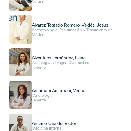
México
Álvarez Tostado Romero-Valdés, Jesús
Anestesiología, Reanimación y Tratamiento del
Dolor, Unidad de Cuidados Intensivos (UCI)
México
Alventosa Fernández, Elena
Radiología e Imagen Diagnóstica
Tenerife
Amarnani Amarnani, Veena
Cardiología
Tenerife
Amiano Giraldo, Víctor
Medicina Interna