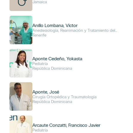
Jamaica
Anillo Lombana, Víctor
Anestesiología, Reanimación y Tratamiento del
Dolor
Tenerife
MÉDICO
Aponte Cedeño, Yokasta
Pediatría
República Dominicana
LOCALIZACIÓN
Algeciras
Aponte, José
Estepona
Cirugía Ortopédica y Traumatología
República Dominicana
Gran Canaria
Jamaica
Lanzarote
Arcaute Conzatti, Francisco Javier
México
Pediatría
República Dominicana