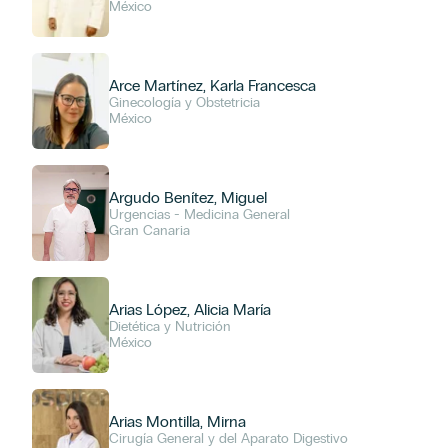
México
Tenerife
ESPECIALIDADES
Arce Martínez, Karla Francesca
Ginecología y Obstetricia
Alergología
México
Anestesiología, Reanimación y Tratamiento del Dolor
Angiología, Cirugía Vascular y Endovascular
Aparato Digestivo / Gastroenterología
Argudo Benítez, Miguel
Cardiología
Urgencias - Medicina General
Cardiología Intervencionista
Gran Canaria
Cardiología Pediátrica
Cirugía Cardiovascular
Cirugía General y del Aparato Digestivo
Arias López, Alicia María
Cirugía Oral y Maxilofacial
Dietética y Nutrición
México
Cirugía Ortopédica y Traumatología
Cirugía Pediátrica
Cirugía Plástica, Reparadora y Estética
Cirugía Torácica
Arias Montilla, Mirna
Cirugía General y del Aparato Digestivo
Dermatología y Venereología