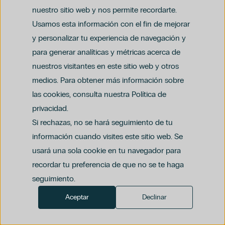
Unidad de Retina y Vítreo
nuestro sitio web y nos permite recordarte.
Unidad del Sueño
Usamos esta información con el fin de mejorar
Urgencias - Medicina General
y personalizar tu experiencia de navegación y
Urgencias pediátricas
para generar analíticas y métricas acerca de
Urología
Aviso legal
Urología pediátrica
nuestros visitantes en este sitio web y otros
Política de privacidad y protección de datos
Política del canal ético (PDF)
Uso de cookies
medios. Para obtener más información sobre
Política de compliance penal (PDF)
las cookies, consulta nuestra Política de
privacidad.
Si rechazas, no se hará seguimiento de tu
información cuando visites este sitio web. Se
usará una sola cookie en tu navegador para
recordar tu preferencia de que no se te haga
seguimiento.
Aceptar
Declinar