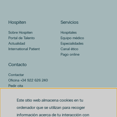
Neumología Pediátrica
Neurocirugía
Neurofisiología Clínica
Neurología
Hospiten
Servicios
Neurorradiología
Odontología
Sobre Hospiten
Hospitales
Portal de Talento
Oftalmología
Equipo médico
Actualidad
Especialidades
Oncología Médica
International Patient
Canal ético
Otorrinolaringología
Pago online
Pediatría
Podología
Contacto
Psicología Clínica
Contactar
Psiquiatría
Oficina +34 922 626 240
Radiología e Imagen Diagnóstica
Pedir cita
Reumatología
hospiten@hospiten.com
Unidad de Cuidados Intensivos (UCI)
Este sitio web almacena cookies en tu
Unidad de Dermatología Cosmética y Láser Cutáneo
Unidad de Ginecoestética y Cirugía Íntima
ordenador que se utilizan para recoger
Unidad de Medicina Estética
información acerca de tu interacción con