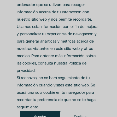
ordenador que se utilizan para recoger
información acerca de tu interacción con
nuestro sitio web y nos permite recordarte.
Usamos esta información con el fin de mejorar
y personalizar tu experiencia de navegación y
para generar analíticas y métricas acerca de
Aviso legal
nuestros visitantes en este sitio web y otros
Política de privacidad y protección de datos
Política del canal ético (PDF)
Uso de cookies
medios. Para obtener más información sobre
Política de compliance penal (PDF)
las cookies, consulta nuestra Política de
privacidad.
Si rechazas, no se hará seguimiento de tu
información cuando visites este sitio web. Se
usará una sola cookie en tu navegador para
recordar tu preferencia de que no se te haga
seguimiento.
Aceptar
Declinar