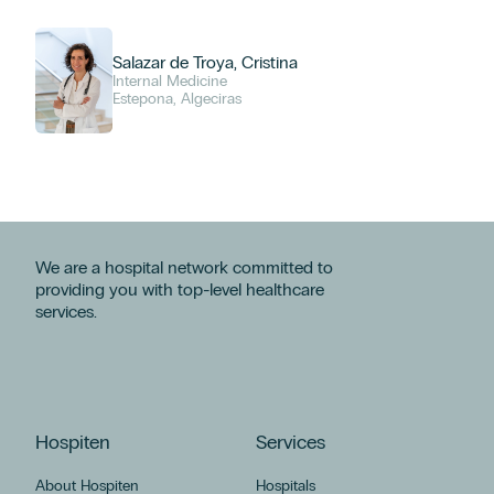
Salazar de Troya, Cristina
Internal Medicine
Estepona, Algeciras
We are a hospital network committed to
providing you with top-level healthcare
services.
Hospiten
Services
About Hospiten
Hospitals