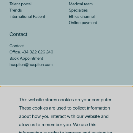
Talent portal
Medical team
Trends
Specialties
International Patient
Ethics channel
Online payment
Contact
Contact
Office: +34 922 626 240
Book Appointment
hospiten@hospiten.com
This website stores cookies on your computer.
These cookies are used to collect information
about how you interact with our website and
allow us to remember you. We use this
Legal notice
information in order to improve and customize
Privacy and Data Protection Policy