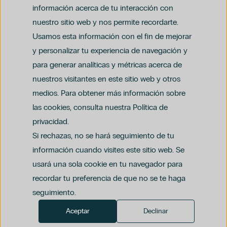
Cataratas
información acerca de tu interacción con
Cirugía Plástica
nuestro sitio web y nos permite recordarte.
Embarazo
Usamos esta información con el fin de mejorar
Ginecología
y personalizar tu experiencia de navegación y
Hospiten Tamaragua
para generar analíticas y métricas acerca de
Niños
Aviso legal
nuestros visitantes en este sitio web y otros
Política de privacidad y protección de datos
Nutrición
Política del canal ético (PDF)
Uso de cookies
medios. Para obtener más información sobre
Podología
Política de compliance penal (PDF)
Cirugía Ortopédica Y Traumatología
las cookies, consulta nuestra Política de
Odontología
privacidad.
Oftalmología
Si rechazas, no se hará seguimiento de tu
América
información cuando visites este sitio web. Se
Dra. Ioana Bodea
usará una sola cookie en tu navegador para
Ginecología Regenerativa
recordar tu preferencia de que no se te haga
Grupo Hospiten
seguimiento.
Láser Ginecológico
Menopausia
Aceptar
Declinar
Miopía