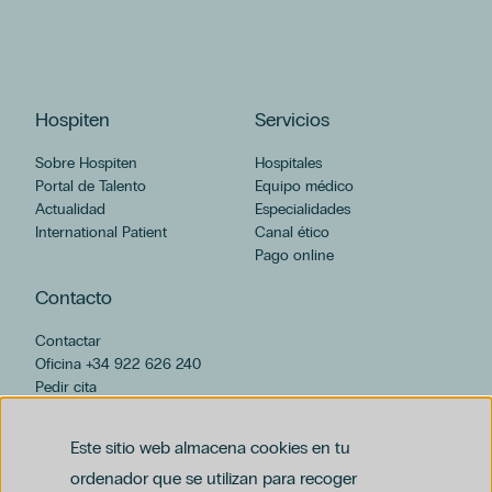
BUSCAR
Hospiten
Servicios
CATEGORÍAS
Sobre Hospiten
Hospitales
Portal de Talento
Equipo médico
Abandono De Uno Mismo
Actualidad
Especialidades
España
International Patient
Canal ético
Hospital Universitario Hospiten Rambla
Pago online
Hospiten Estepona
Contacto
Hospiten Sur
Pediatría
Contactar
Hospital Universitario Hospiten Sur
Oficina +34 922 626 240
Pedir cita
Hospiten Rambla
hospiten@hospiten.com
Hospital Universitario Hospiten Bellevue
Hospiten Lanzarote
Este sitio web almacena cookies en tu
Hospiten Bellevue
ordenador que se utilizan para recoger