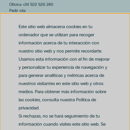
Hospital Universitario Hospiten Bellevue
Oficina +34 922 626 240
Hospiten Lanzarote
Pedir cita
Hospiten Bellevue
hospiten@hospiten.com
Cataratas
Este sitio web almacena cookies en tu
Cirugía Plástica
ordenador que se utilizan para recoger
Embarazo
información acerca de tu interacción con
Ginecología
nuestro sitio web y nos permite recordarte.
Hospiten Tamaragua
Usamos esta información con el fin de mejorar
Niños
y personalizar tu experiencia de navegación y
Nutrición
Podología
para generar analíticas y métricas acerca de
Aviso legal
Cirugía Ortopédica Y Traumatología
nuestros visitantes en este sitio web y otros
Política de privacidad y protección de datos
Política del canal ético (PDF)
Odontología
Uso de cookies
medios. Para obtener más información sobre
Política de compliance penal (PDF)
Oftalmología
las cookies, consulta nuestra Política de
América
privacidad.
Dra. Ioana Bodea
Si rechazas, no se hará seguimiento de tu
Ginecología Regenerativa
información cuando visites este sitio web. Se
Grupo Hospiten