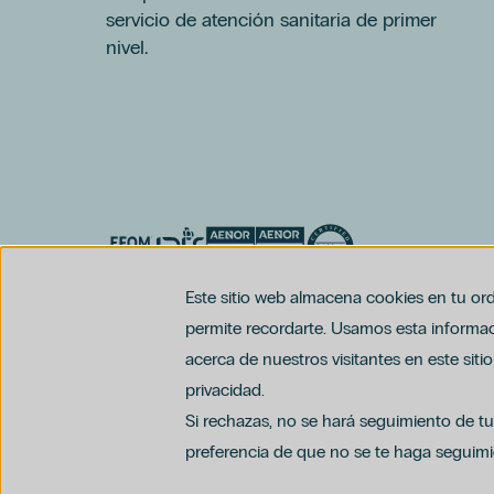
Dra. Ioana Bodea
servicio de atención sanitaria de primer
Ginecología Regenerativa
nivel.
Grupo Hospiten
Láser Ginecológico
Menopausia
Miopía
Neumología
Psicología
Servicio De Rehabilitación Y
Fisioterapia
Tenerife
Este sitio web almacena cookies en tu ord
Alimentación
permite recordarte. Usamos esta informaci
Ansiedad
acerca de nuestros visitantes en este sit
Dermatología
Dr. Federico Gentile
privacidad.
Ginecología Y Obstetricia
Si rechazas, no se hará seguimiento de tu
Glaucoma
preferencia de que no se te haga seguimi
Matronas