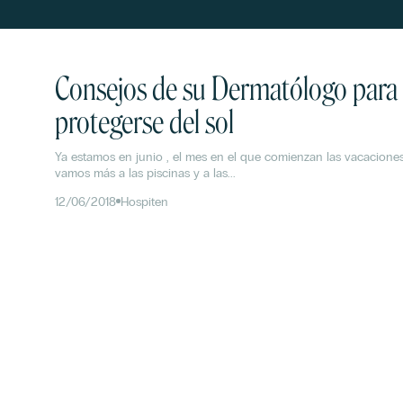
Consejos de su Dermatólogo para
protegerse del sol
Ya estamos en junio , el mes en el que comienzan las vacaciones
vamos más a las piscinas y a las...
12/06/2018
Hospiten