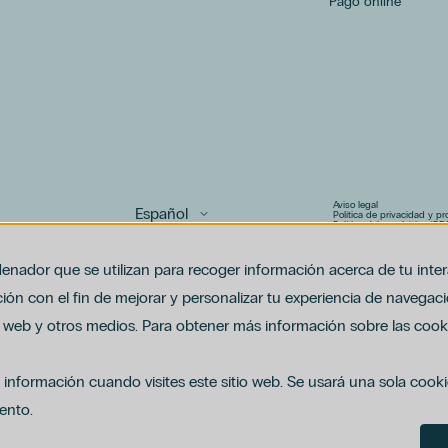
Pago online
Aviso legal
Política de privacidad y p
Política del canal ético (PD
Uso de cookies
Política de compliance pen
enador que se utilizan para recoger información acerca de tu inte
ón con el fin de mejorar y personalizar tu experiencia de navegaci
io web y otros medios. Para obtener más información sobre las cooki
 información cuando visites este sitio web. Se usará una sola cook
ento.