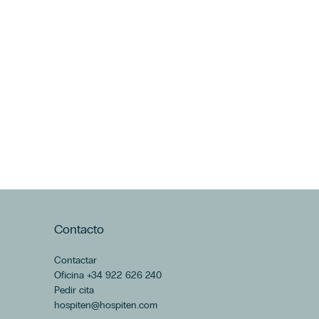
Contacto
Contactar
Oficina +34 922 626 240
Pedir cita
hospiten@hospiten.com