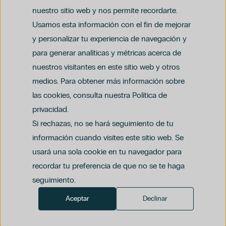
nuestro sitio web y nos permite recordarte.
Cirugía Plástica
Embarazo
Usamos esta información con el fin de mejorar
Ginecología
y personalizar tu experiencia de navegación y
Hospiten Tamaragua
para generar analíticas y métricas acerca de
Niños
Aviso legal
nuestros visitantes en este sitio web y otros
Política de privacidad y protección de datos
Política del canal ético (PDF)
Nutrición
Uso de cookies
medios. Para obtener más información sobre
Política de compliance penal (PDF)
Podología
las cookies, consulta nuestra Política de
Cirugía Ortopédica Y Traumatología
privacidad.
Odontología
Si rechazas, no se hará seguimiento de tu
Oftalmología
América
información cuando visites este sitio web. Se
Dra. Ioana Bodea
usará una sola cookie en tu navegador para
Ginecología Regenerativa
recordar tu preferencia de que no se te haga
Grupo Hospiten
seguimiento.
Láser Ginecológico
Aceptar
Declinar
Menopausia
Miopía
Neumología