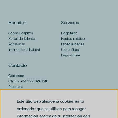
BUSCAR
Hospiten
Servicios
Sobre Hospiten
Hospitales
CATEGORÍAS
Portal de Talento
Equipo médico
Actualidad
Especialidades
Ayuno Intermitente
International Patient
Canal ético
España
Pago online
Hospital Universitario Hospiten Rambla
Hospiten Estepona
Contacto
Hospiten Sur
Contactar
Pediatría
Oficina +34 922 626 240
Hospital Universitario Hospiten Sur
Pedir cita
Hospiten Rambla
hospiten@hospiten.com
Hospital Universitario Hospiten Bellevue
Este sitio web almacena cookies en tu
Hospiten Lanzarote
ordenador que se utilizan para recoger
Hospiten Bellevue
información acerca de tu interacción con
Cataratas