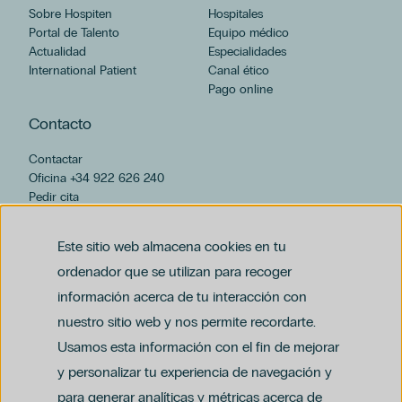
Hospiten Sur
Sobre Hospiten
Hospitales
Pediatría
Portal de Talento
Equipo médico
Hospital Universitario Hospiten Sur
Actualidad
Especialidades
International Patient
Canal ético
Hospiten Rambla
Pago online
Hospital Universitario Hospiten Bellevue
Hospiten Lanzarote
Contacto
Hospiten Bellevue
Contactar
Cataratas
Oficina +34 922 626 240
Cirugía Plástica
Pedir cita
Embarazo
hospiten@hospiten.com
Ginecología
Este sitio web almacena cookies en tu
Hospiten Tamaragua
ordenador que se utilizan para recoger
Niños
información acerca de tu interacción con
Nutrición
Podología
nuestro sitio web y nos permite recordarte.
Cirugía Ortopédica Y Traumatología
Usamos esta información con el fin de mejorar
Odontología
y personalizar tu experiencia de navegación y
Oftalmología
para generar analíticas y métricas acerca de