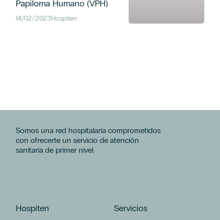
Papiloma Humano (VPH)
14/02/2023
Hospiten
BUSCAR
Somos una red hospitalaria comprometidos
con ofrecerte un servicio de atención
sanitaria de primer nivel.
CATEGORÍAS
Hospitenrivieramaya
España
Hospital Universitario Hospiten Rambla
Hospiten
Servicios
Hospiten Estepona