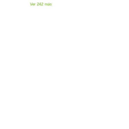
Ver 242 más
Hospital Universitario Hospiten
Bellevue
Hospiten Lanzarote
Hospiten Bellevue
Cataratas
Cirugía Plástica
Embarazo
Ginecología
Hospiten Tamaragua
Niños
Nutrición
Podología
Cirugía Ortopédica Y
Traumatología
Odontología
Oftalmología
América