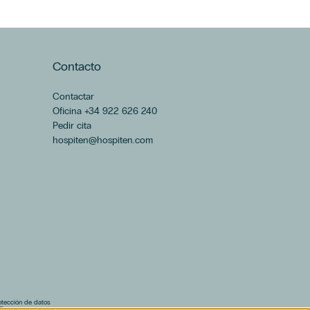
Contacto
Contactar
Oficina +34 922 626 240
Pedir cita
hospiten@hospiten.com
rotección de datos
F)