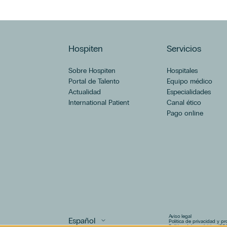
Hospiten
Servicios
Sobre Hospiten
Hospitales
Portal de Talento
Equipo médico
Actualidad
Especialidades
International Patient
Canal ético
Pago online
Aviso legal
Política de privacidad y p
Política del canal ético (PD