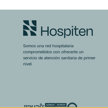
Dra. Ioana Bodea
Ginecología Regenerativa
Grupo Hospiten
Láser Ginecológico
Menopausia
Miopía
Neumología
Psicología
Somos una red hospitalaria
Servicio De Rehabilitación Y
comprometidos con ofrecerte un
Fisioterapia
servicio de atención sanitaria de primer
Tenerife
nivel.
Alimentación
Ansiedad
Dermatología
Dr. Federico Gentile
Ginecología Y Obstetricia
Glaucoma
Matronas