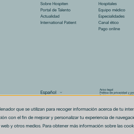
Sobre Hospiten
Hospitales
Portal de Talento
Equipo médico
Actualidad
Especialidades
International Patient
Canal ético
Pago online
Aviso legal
Política de privacidad y p
Política del canal ético (PD
Uso de cookies
Política de compliance pen
enador que se utilizan para recoger información acerca de tu inte
ón con el fin de mejorar y personalizar tu experiencia de navegaci
io web y otros medios. Para obtener más información sobre las cooki