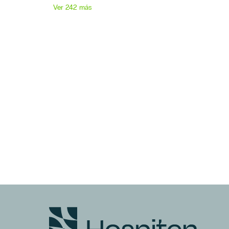
Ver 242 más
Hospital Universitario Hospiten
Bellevue
Hospiten Lanzarote
Hospiten Bellevue
Cataratas
Cirugía Plástica
Embarazo
Ginecología
Hospiten Tamaragua
Niños
Nutrición
Podología
Cirugía Ortopédica Y
Traumatología
Odontología
Oftalmología
América