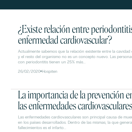
¿Existe relación entre periodontiti
enfermedad cardiovascular?
Actualmente sabemos que la relación existente entre la cavidad 
y el resto del organismo no es un concepto nuevo. Las persona
con periodontitis tienen un 25% más...
26/02/2020
Hospiten
La importancia de la prevención e
las enfermedades cardiovasculare
Las enfermedades cardiovasculares son principal causa de mue
en los países desarrollados. Dentro de las mismas, la que gener
fallecimientos es el infarto...