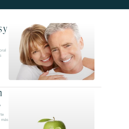
s y
oral
s
n
s
rte
a más