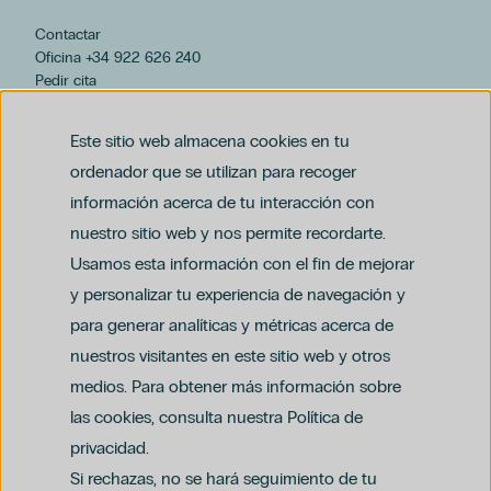
Hospiten Rambla
Hospital Universitario Hospiten Bellevue
Contactar
Hospiten Lanzarote
Oficina +34 922 626 240
Pedir cita
Hospiten Bellevue
hospiten@hospiten.com
Cataratas
Cirugía Plástica
Este sitio web almacena cookies en tu
Embarazo
ordenador que se utilizan para recoger
Ginecología
información acerca de tu interacción con
Hospiten Tamaragua
nuestro sitio web y nos permite recordarte.
Niños
Usamos esta información con el fin de mejorar
Nutrición
y personalizar tu experiencia de navegación y
Podología
para generar analíticas y métricas acerca de
Cirugía Ortopédica Y Traumatología
Aviso legal
nuestros visitantes en este sitio web y otros
Política de privacidad y protección de datos
Odontología
Política del canal ético (PDF)
Uso de cookies
Oftalmología
medios. Para obtener más información sobre
Política de compliance penal (PDF)
América
las cookies, consulta nuestra Política de
Dra. Ioana Bodea
privacidad.
Ginecología Regenerativa
Si rechazas, no se hará seguimiento de tu