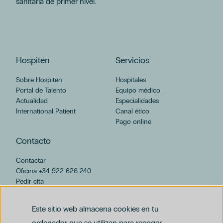
sanitaria de primer nivel.
Podología
Cirugía Ortopédica Y Traumatología
Odontología
Oftalmología
América
Hospiten
Servicios
Dra. Ioana Bodea
Ginecología Regenerativa
Sobre Hospiten
Hospitales
Portal de Talento
Equipo médico
Grupo Hospiten
Actualidad
Especialidades
Láser Ginecológico
International Patient
Canal ético
Menopausia
Pago online
Miopía
Contacto
Neumología
Psicología
Contactar
Servicio De Rehabilitación Y Fisioterapia
Oficina +34 922 626 240
Tenerife
Pedir cita
Alimentación
hospiten@hospiten.com
Ansiedad
Este sitio web almacena cookies en tu
Dermatología
ordenador que se utilizan para recoger