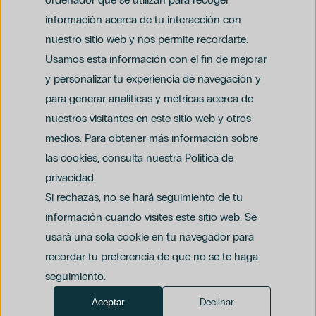
Dr. Federico Gentile
información acerca de tu interacción con
Ginecología Y Obstetricia
nuestro sitio web y nos permite recordarte.
Glaucoma
Usamos esta información con el fin de mejorar
Matronas
Obesidad
y personalizar tu experiencia de navegación y
Prevención
para generar analíticas y métricas acerca de
Aviso legal
Traumatología Y Cirugía Ortopédica
nuestros visitantes en este sitio web y otros
Política de privacidad y protección de datos
Política del canal ético (PDF)
Adolescentes
Uso de cookies
medios. Para obtener más información sobre
Política de compliance penal (PDF)
Alergología
las cookies, consulta nuestra Política de
Alimentación Infantil
privacidad.
Alimentación Temprana
Si rechazas, no se hará seguimiento de tu
Apneas
información cuando visites este sitio web. Se
Astigmatismo
usará una sola cookie en tu navegador para
Cirugía General Y Del Aparato Digestivo
Cirugía Mínimamente Invasiva
recordar tu preferencia de que no se te haga
Cáncer De Mama
seguimiento.
Diabetes
Aceptar
Declinar
Dr. Leopoldo Méndez