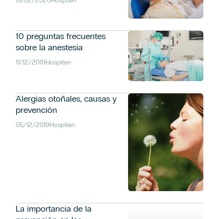
19/02/2020
Hospiten
10 preguntas frecuentes
sobre la anestesia
11/12/2019
Hospiten
Alergias otoñales, causas y
prevención
05/12/2019
Hospiten
BUSCAR
La importancia de la
CATEGORÍAS