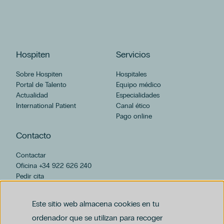
BUSCAR
Hospiten
Servicios
CATEGORÍAS
Sobre Hospiten
Hospitales
Portal de Talento
Equipo médico
España
Actualidad
Especialidades
Hospital Universitario Hospiten Rambla
International Patient
Canal ético
Hospiten Estepona
Pago online
Hospiten Sur
Contacto
Pediatría
Hospital Universitario Hospiten Sur
Contactar
Hospiten Rambla
Oficina +34 922 626 240
Pedir cita
Hospital Universitario Hospiten Bellevue
hospiten@hospiten.com
Hospiten Lanzarote
Hospiten Bellevue
Este sitio web almacena cookies en tu
Cataratas
ordenador que se utilizan para recoger