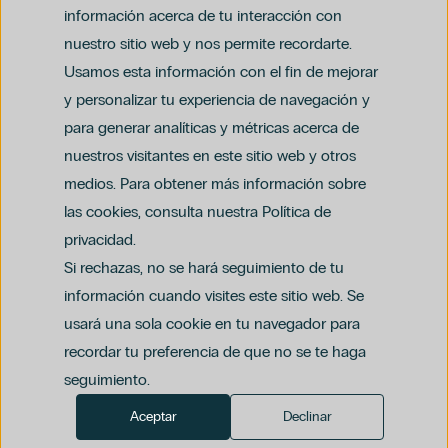
Cirugía Plástica
información acerca de tu interacción con
Embarazo
nuestro sitio web y nos permite recordarte.
Ginecología
Usamos esta información con el fin de mejorar
Hospiten Tamaragua
y personalizar tu experiencia de navegación y
Niños
para generar analíticas y métricas acerca de
Nutrición
Aviso legal
nuestros visitantes en este sitio web y otros
Política de privacidad y protección de datos
Podología
Política del canal ético (PDF)
Uso de cookies
medios. Para obtener más información sobre
Cirugía Ortopédica Y Traumatología
Política de compliance penal (PDF)
Odontología
las cookies, consulta nuestra Política de
Oftalmología
privacidad.
América
Si rechazas, no se hará seguimiento de tu
Dra. Ioana Bodea
información cuando visites este sitio web. Se
Ginecología Regenerativa
usará una sola cookie en tu navegador para
Grupo Hospiten
recordar tu preferencia de que no se te haga
Láser Ginecológico
seguimiento.
Menopausia
Miopía
Aceptar
Declinar
Neumología